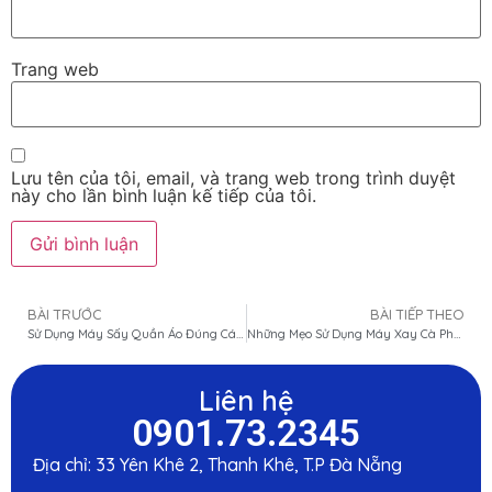
Trang web
Lưu tên của tôi, email, và trang web trong trình duyệt
này cho lần bình luận kế tiếp của tôi.
BÀI TRƯỚC
BÀI TIẾP THEO
Sử Dụng Máy Sấy Quần Áo Đúng Cách: Mẹo Giữ Đồ Bền Mà Không Hư Hỏng
Những Mẹo Sử Dụng Máy Xay Cà Phê Để Tạo Hương Vị Cà Phê Tươi Ngon
Liên hệ
0901.73.2345
Địa chỉ: 33 Yên Khê 2, Thanh Khê, T.P Đà Nẵng