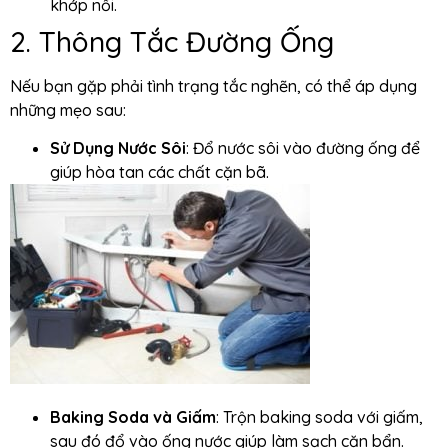
khớp nối.
2. Thông Tắc Đường Ống
Nếu bạn gặp phải tình trạng tắc nghẽn, có thể áp dụng
những mẹo sau:
Sử Dụng Nước Sôi
: Đổ nước sôi vào đường ống để
giúp hòa tan các chất cặn bã.
Baking Soda và Giấm
: Trộn baking soda với giấm,
sau đó đổ vào ống nước giúp làm sạch cặn bẩn.