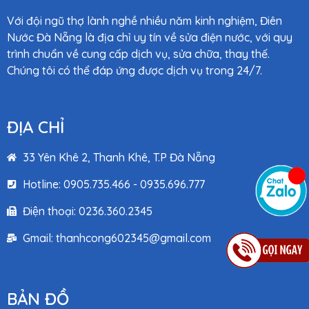
Với đội ngũ thợ lành nghề nhiều năm kinh nghiệm, Điên
Nước Đà Nẵng là địa chỉ uy tín về sửa điện nước, với quy
trình chuẩn về cung cấp dịch vụ, sửa chữa, thay thế.
Chúng tôi có thể đáp ứng được dịch vụ trong 24/7.
ĐỊA CHỈ
33 Yên Khê 2, Thanh Khê, T.P Đà Nẵng
Hotline: 0905.735.466 - 0935.696.777
Điện thoại: 0236.360.2345
Gmail: thanhcong602345@gmail.com
BẢN ĐỒ