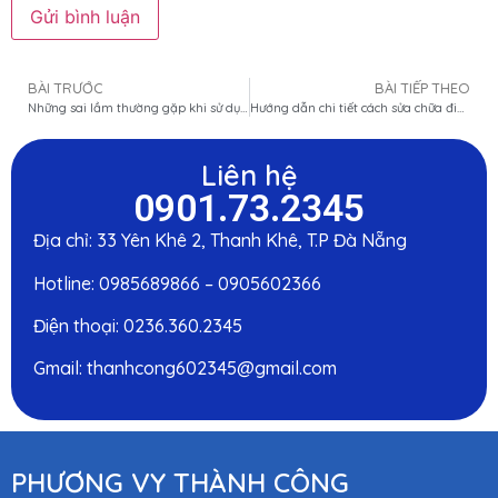
BÀI TRƯỚC
BÀI TIẾP THEO
Những sai lầm thường gặp khi sử dụng máy lạnh và cách khắc phục
Hướng dẫn chi tiết cách sửa chữa điện nước tại nhà cho người mới
Liên hệ
0901.73.2345
Địa chỉ: 33 Yên Khê 2, Thanh Khê, T.P Đà Nẵng
Hotline: 0985689866 – 0905602366
Điện thoại: 0236.360.2345
Gmail: thanhcong602345@gmail.com
PHƯƠNG VY THÀNH CÔNG